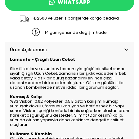
WHATSAPP
₺2500 ve üzeri siparişlerde kargo bedava
14 gün içerisinde değişim/iade
Ürün Açıklaması
Lamante - Çizgili Uzun Ceket
Slim fit kalıbı ve uzun boy tasarımıyla güçlü bir siluet sunan
siyah Çizgili Uzun Ceket, zamansız bir şıklık vadeder. Erkek
yaka detayı klasik bir duruş kazandırırken ince çizgili
deseni modern bir karakter oluşturur. Ofisten günlük stile
uzanan kombinlerde net ve iddialı bir görünüm sağlar.
Kumaş & Kalıp
%33 Viskon, %62 Polyester, %5 Elastan karışımı kumaş;
yumuşak dokulu, formunu koruyan ve hafif esnek bir yapı
sunar. Viskon içeriği konforlu bir his sağlarken elastan oranı
hareket özgürlüğünü destekler. Slim fit (Dar kesim) kalıp,
vücuda oturan yapısıyla daha keskin ve dengeli bir siluet
oluşturur.
Kullanım & Kombin
Ofis/Business kombinlerde pantolon ve oversize gömlek