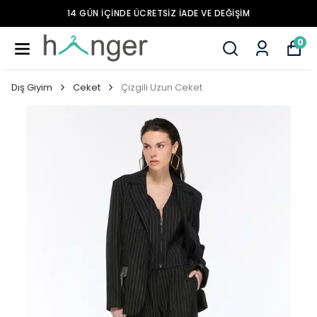
14 GÜN İÇİNDE ÜCRETSİZ İADE VE DEĞİŞİM
0
Dış Giyim
Ceket
Çizgili Uzun Ceket