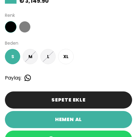
₺ 3,149.90
Renk
Beden
S
M
L
XL
Paylaş
:
SEPETE EKLE
HEMEN AL