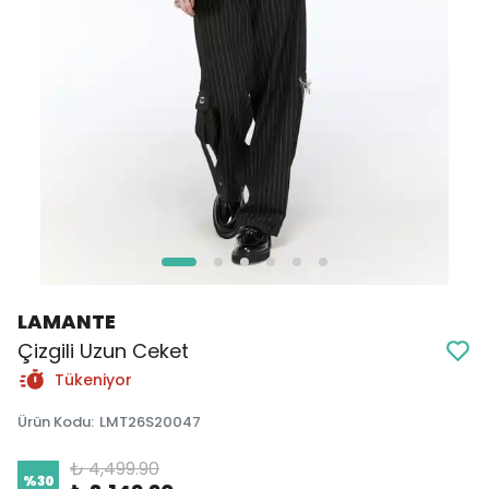
LAMANTE
Çizgili Uzun Ceket
Tükeniyor
Ürün Kodu
:
LMT26S20047
₺ 4,499.90
%
30