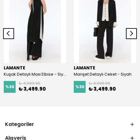
LAMANTE
LAMANTE
Kuşak Detaylı Maxi Elbise - Siyah
Manşet Detaylı Ceket - Siyah
₺ 4,999.90
₺ 4,999.90
%
30
%
30
₺ 3,499.90
₺ 3,499.90
Kategoriler
Alışveriş