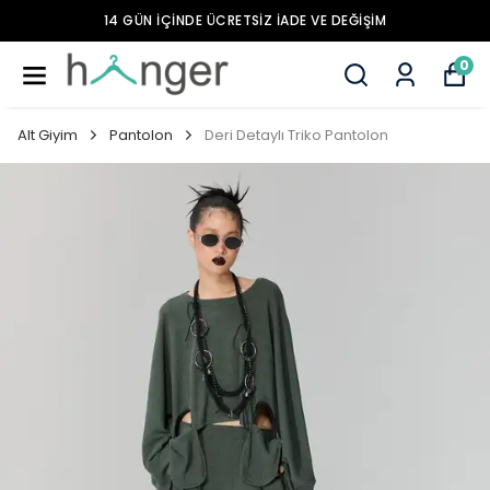
14 GÜN İÇİNDE ÜCRETSİZ İADE VE DEĞİŞİM
0
Alt Giyim
Pantolon
Deri Detaylı Triko Pantolon