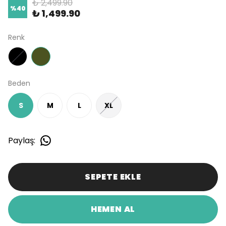
₺ 2,499.90
%
40
₺ 1,499.90
Renk
Beden
S
M
L
XL
Paylaş
:
SEPETE EKLE
HEMEN AL