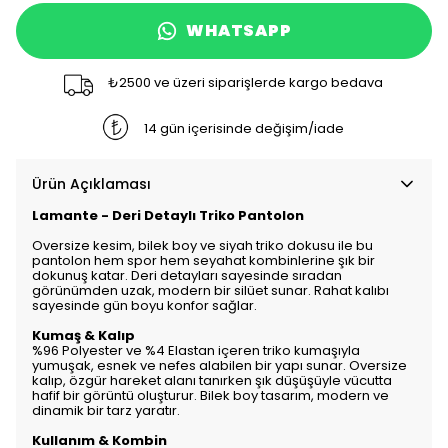
WHATSAPP
₺2500 ve üzeri siparişlerde kargo bedava
14 gün içerisinde değişim/iade
Ürün Açıklaması
Lamante - Deri Detaylı Triko
Pantolon
Oversize kesim, bilek boy ve siyah triko dokusu ile bu
pantolon hem spor hem seyahat kombinlerine şık bir
dokunuş katar. Deri detayları sayesinde sıradan
görünümden uzak, modern bir silüet sunar. Rahat kalıbı
sayesinde gün boyu konfor sağlar.
Kumaş & Kalıp
%96 Polyester ve %4 Elastan içeren triko kumaşıyla
yumuşak, esnek ve nefes alabilen bir yapı sunar. Oversize
kalıp, özgür hareket alanı tanırken şık düşüşüyle vücutta
hafif bir görüntü oluşturur. Bilek boy tasarım, modern ve
dinamik bir tarz yaratır.
Kullanım & Kombin