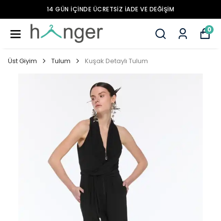
14 GÜN İÇİNDE ÜCRETSİZ İADE VE DEĞİŞİM
0
Üst Giyim
Tulum
Kuşak Detaylı Tulum