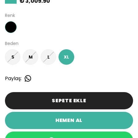
₺ 3,009.90
Renk
Beden
S
M
L
XL
Paylaş
:
SEPETE EKLE
HEMEN AL