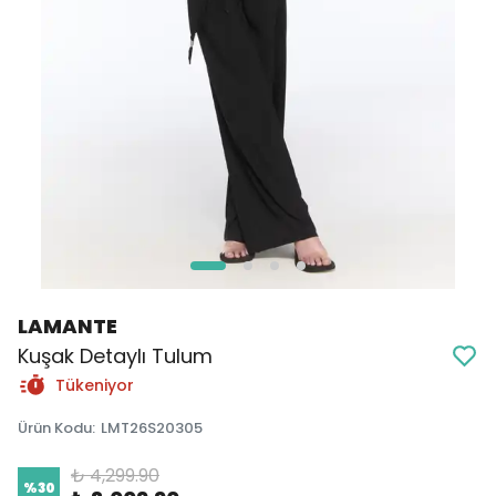
LAMANTE
Kuşak Detaylı Tulum
Tükeniyor
Ürün Kodu
:
LMT26S20305
₺ 4,299.90
%
30