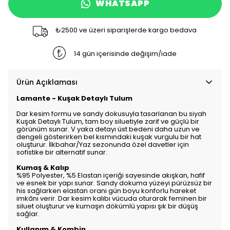
WHATSAPP
₺2500 ve üzeri siparişlerde kargo bedava
14 gün içerisinde değişim/iade
Ürün Açıklaması
Lamante - Kuşak Detaylı Tulum
Dar kesim formu ve sandy dokusuyla tasarlanan bu siyah
Kuşak Detaylı Tulum, tam boy siluetiyle zarif ve güçlü bir
görünüm sunar. V yaka detayı üst bedeni daha uzun ve
dengeli gösterirken bel kısmındaki kuşak vurgulu bir hat
oluşturur. İlkbahar/Yaz sezonunda özel davetler için
sofistike bir alternatif sunar.
Kumaş & Kalıp
%95 Polyester, %5 Elastan içeriği sayesinde akışkan, hafif
ve esnek bir yapı sunar. Sandy dokuma yüzeyi pürüzsüz bir
his sağlarken elastan oranı gün boyu konforlu hareket
imkânı verir. Dar kesim kalıbı vücuda oturarak feminen bir
siluet oluşturur ve kumaşın dökümlü yapısı şık bir düşüş
sağlar.
Kullanım & Kombin