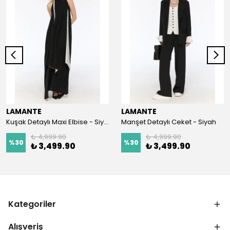
LAMANTE
LAMANTE
Kuşak Detaylı Maxi Elbise - Siyah
Manşet Detaylı Ceket - Siyah
₺ 4,999.90
₺ 4,999.90
%
30
%
30
₺ 3,499.90
₺ 3,499.90
Kategoriler
Alışveriş