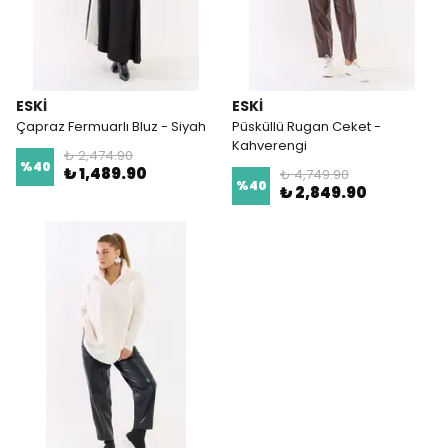
ESKI
ESKI
Çapraz Fermuarlı Bluz - Siyah
Püsküllü Rugan Ceket -
Kahverengi
₺ 2,474.90
%
40
₺ 1,489.90
₺ 4,749.90
%
40
₺ 2,849.90