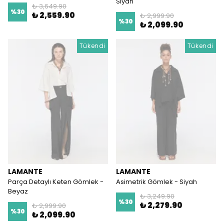
Siyah
₺ 3,649.90
%
30
₺ 2,559.90
₺ 2,999.90
%
30
₺ 2,099.90
Tükendi
Tükendi
LAMANTE
LAMANTE
Parça Detaylı Keten Gömlek -
Asimetrik Gömlek - Siyah
Beyaz
₺ 3,249.90
%
30
₺ 2,279.90
₺ 2,999.90
%
30
₺ 2,099.90