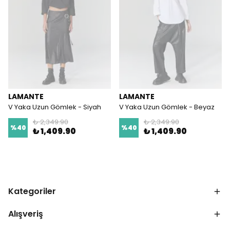
LAMANTE
LAMANTE
V Yaka Uzun Gömlek - Siyah
V Yaka Uzun Gömlek - Beyaz
₺ 2,349.90
₺ 2,349.90
%
40
%
40
₺ 1,409.90
₺ 1,409.90
Kategoriler
Alışveriş