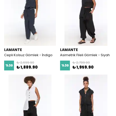
LAMANTE
LAMANTE
Cepli Kolsuz Gömlek - İndigo
Asimetrik Fileli Gömlek - Siyah
₺ 2,699.90
₺ 2,799.90
%
30
%
30
₺ 1,889.90
₺ 1,959.90