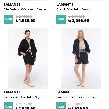
LAMANTE
LAMANTE
File Detaylı Gömlek - Beyaz
Çizgili Gömlek - Beyaz
₺ 2,799.90
₺ 2,999.90
%
30
%
30
₺ 1,959.90
₺ 2,099.90
LAMANTE
LAMANTE
Fermuarlı Gömlek - Siyah
Fermuarlı Gömlek - İndigo
₺ 2,749.90
₺ 2,749.90
%
30
%
30
₺ 1,929.90
₺ 1,929.90