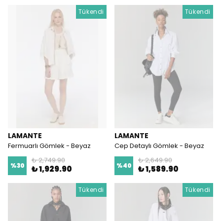
Tükendi
Tükendi
LAMANTE
LAMANTE
Fermuarlı Gömlek - Beyaz
Cep Detaylı Gömlek - Beyaz
₺ 2,749.90
₺ 2,649.90
%
30
%
40
₺ 1,929.90
₺ 1,589.90
Tükendi
Tükendi