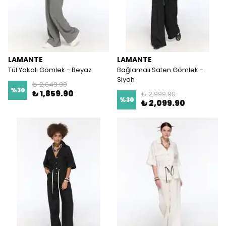
LAMANTE
LAMANTE
Tül Yakalı Gömlek - Beyaz
Bağlamalı Saten Gömlek -
Siyah
₺ 2,649.90
%
30
₺ 1,859.90
₺ 2,999.90
%
30
₺ 2,099.90