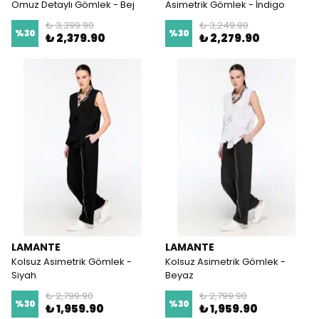
Omuz Detaylı Gömlek - Bej
Asimetrik Gömlek - İndigo
₺ 3,399.90
₺ 3,249.90
%
30
%
30
₺ 2,379.90
₺ 2,279.90
LAMANTE
LAMANTE
Kolsuz Asimetrik Gömlek -
Kolsuz Asimetrik Gömlek -
Siyah
Beyaz
₺ 2,799.90
₺ 2,799.90
%
30
%
30
₺ 1,959.90
₺ 1,959.90