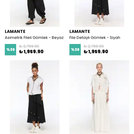
LAMANTE
LAMANTE
Asimetrik Fileli Gömlek - Beyaz
File Detaylı Gömlek - Siyah
₺ 2,799.90
₺ 2,799.90
%
30
%
30
₺ 1,959.90
₺ 1,959.90