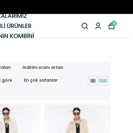
ALARIMIZ
0
MLİ ÜRÜNLER
IN KOMBİNİ
zalan
İndirim oranı artan
a göre
En çok satanlar