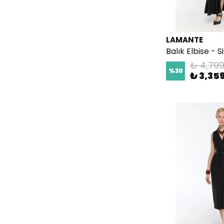
LAMANTE
Balık Elbise - S
₺ 4,799
%
30
₺ 3,35