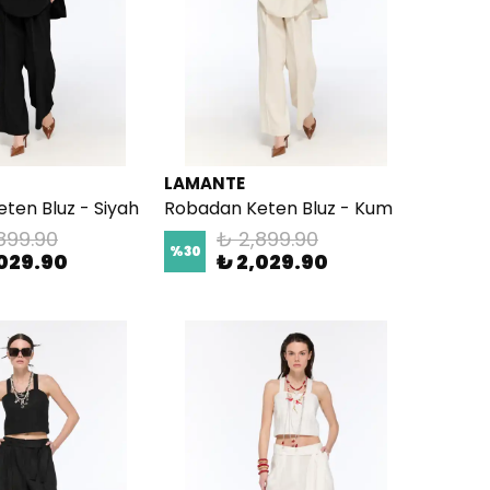
LAMANTE
ten Bluz - Siyah
Robadan Keten Bluz - Kum
899.90
₺ 2,899.90
%
30
,029.90
₺ 2,029.90