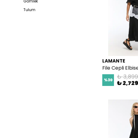
Gömlek
Tulum
LAMANTE
File Cepli Elbis
₺ 3,899
%
30
₺ 2,72