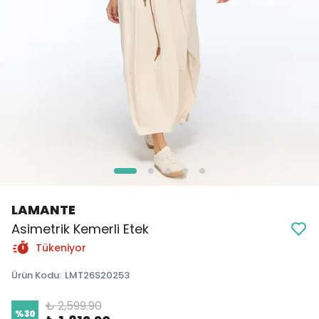
LAMANTE
Asimetrik Kemerli Etek
Tükeniyor
Ürün Kodu
:
LMT26S20253
₺ 2,599.90
%
30