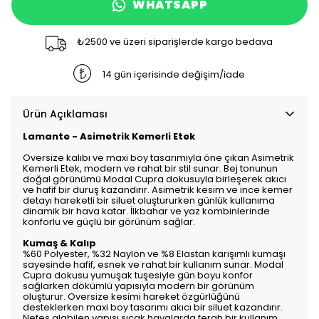
WHATSAPP
₺2500 ve üzeri siparişlerde kargo bedava
14 gün içerisinde değişim/iade
Ürün Açıklaması
Lamante - Asimetrik Kemerli Etek
Oversize kalıbı ve maxi boy tasarımıyla öne çıkan Asimetrik
Kemerli Etek, modern ve rahat bir stil sunar. Bej tonunun
doğal görünümü Modal Cupra dokusuyla birleşerek akıcı
ve hafif bir duruş kazandırır. Asimetrik kesim ve ince kemer
detayı hareketli bir siluet oluştururken günlük kullanıma
dinamik bir hava katar. İlkbahar ve yaz kombinlerinde
konforlu ve güçlü bir görünüm sağlar.
Kumaş & Kalıp
%60 Polyester, %32 Naylon ve %8 Elastan karışımlı kumaşı
sayesinde hafif, esnek ve rahat bir kullanım sunar. Modal
Cupra dokusu yumuşak tuşesiyle gün boyu konfor
sağlarken dökümlü yapısıyla modern bir görünüm
oluşturur. Oversize kesimi hareket özgürlüğünü
desteklerken maxi boy tasarımı akıcı bir siluet kazandırır.
Nefes alabilen yapısı sıcak havalarda ferah bir kullanım