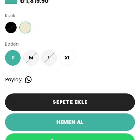
₺ 1,819.90
Renk
Beden
S
M
L
XL
Paylaş
:
SEPETE EKLE
HEMEN AL