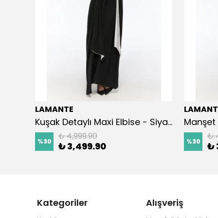
LAMANTE
LAMANT
Kuşak Detaylı Maxi Elbise - Siyah
Manşet 
₺ 4,999.90
₺ 
%
30
%
30
₺ 3,499.90
₺ 
Kategoriler
Alışveriş