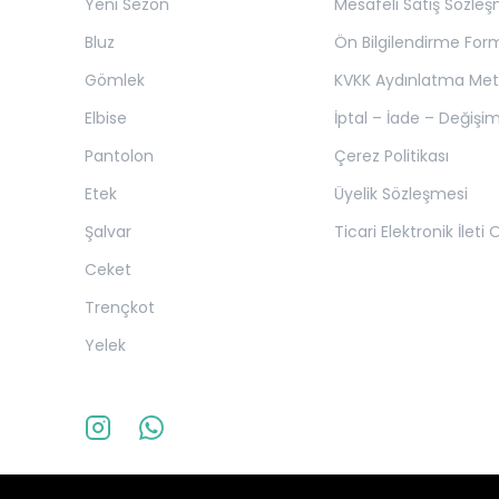
Yeni Sezon
Mesafeli Satış Sözleş
Bluz
Ön Bilgilendirme For
Gömlek
KVKK Aydınlatma Met
Elbise
İptal – İade – Değişim
Pantolon
Çerez Politikası
Etek
Üyelik Sözleşmesi
Şalvar
Ticari Elektronik İleti
Ceket
Trençkot
Yelek