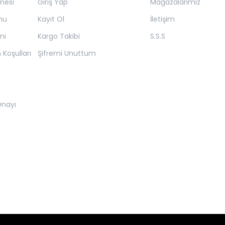
mesi
Giriş Yap
Mağazalarımız
mu
Kayıt Ol
İletişim
ni
Kargo Takibi
S.S.S
 Koşulları
Şifremi Unuttum
 Onayı