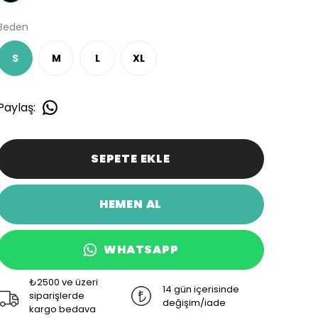
Beden
S
M
L
XL
Paylaş
:
SEPETE EKLE
HEMEN AL
WHATSAPP
₺2500 ve üzeri
14 gün içerisinde
siparişlerde
değişim/iade
kargo bedava