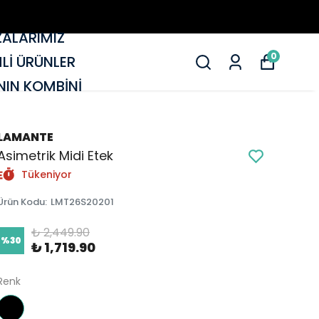
ALARIMIZ
0
MLİ ÜRÜNLER
IN KOMBİNİ
LAMANTE
Asimetrik Midi Etek
Tükeniyor
Ürün Kodu
:
LMT26S20201
₺ 2,449.90
%
30
₺ 1,719.90
Renk