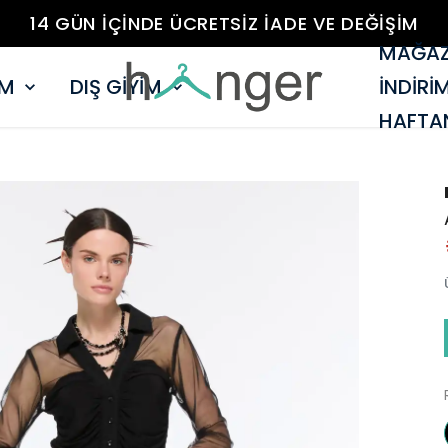
14 GÜN İÇİNDE ÜCRETSİZ İADE VE DEĞİŞİM
MAĞAZ
İM
DIŞ GİYİM
İNDİRİ
HAFTAN