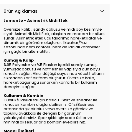
Ürün Açıklaması
Lamante - Asimetrik Midi Etek
Oversize kalıbı, sandy dokusu ve midi boy kesimiyle
siyah Asimetrik Midi Etek, akışkan ve modern bir siluet
sunar. Asimetrik etek ucu tasarıma hareket katar ve
dinamik bir görünüm oluşturur. İlkbahar/Yaz
sezonunda hem konforlu hem de iddialı kombinler
için güçlü bir alternatiftir.
Kumaş & Kalıp
%95 Polyester ve %5 Elastan içerikli sandy kumaş,
yumuşak dokusu ve hafif esnek yapısıyla gün boyu
rahatlık sağlar. Akıcı düşüşü sayesinde vücut hatlarını
sıkmadan zarif bir form oluşturur. Oversize kalıp,
hareket özgürlüğü sunarken konforlu bir kullanım
deneyimi sağlar.
Kullanım & Kombin
Günlük/Casual stil için basic T-Shirt ve sneaker ile
rahat bir kombin oluşturabilirsiniz. Ofis/Business
ortamında şık bir bluz veya oversize gömlek ve
topuklu ayakkabı ile dengeli bir görünüm
yakalayabilirsiniz. Spor şıklık için sade üstler ve
minimal aksesuarlarla kombinleyebilirsiniz.
Model Ölçüleri