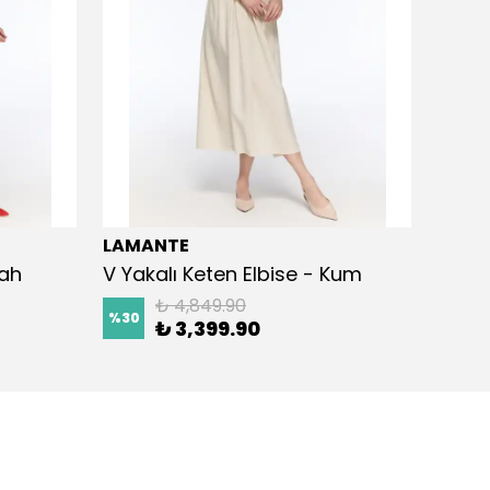
LAMANTE
LAMA
yah
V Yakalı Keten Elbise - Kum
Kemer
₺ 4,849.90
%
30
%
30
₺ 3,399.90