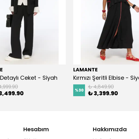
E
LAMANTE
Detaylı Ceket - Siyah
Kırmızı Şeritli Elbise - Si
4,999.90
₺ 4,849.90
%
30
3,499.90
₺ 3,399.90
Hesabım
Hakkımızda