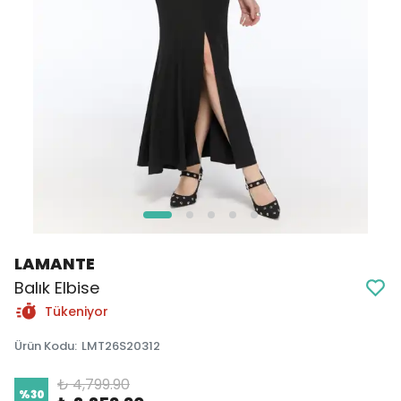
LAMANTE
Balık Elbise
Tükeniyor
Ürün Kodu
:
LMT26S20312
₺ 4,799.90
%
30