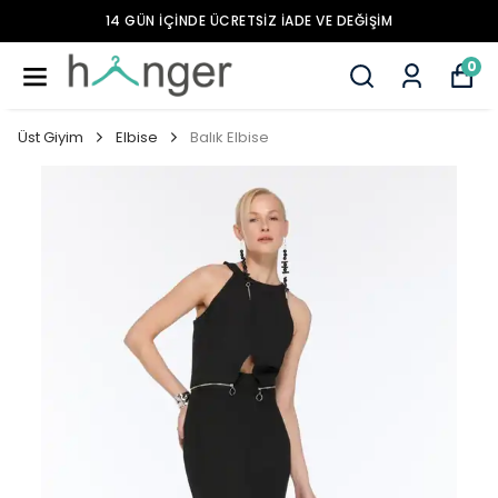
14 GÜN İÇİNDE ÜCRETSİZ İADE VE DEĞİŞİM
0
Üst Giyim
Elbise
Balık Elbise