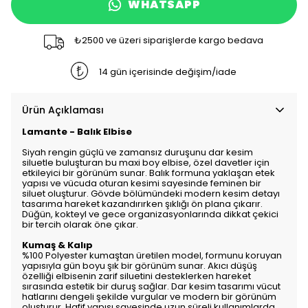
WHATSAPP
₺2500 ve üzeri siparişlerde kargo bedava
14 gün içerisinde değişim/iade
Ürün Açıklaması
Lamante - Balık Elbise
Siyah rengin güçlü ve zamansız duruşunu dar kesim
siluetle buluşturan bu maxi boy elbise, özel davetler için
etkileyici bir görünüm sunar. Balık formuna yaklaşan etek
yapısı ve vücuda oturan kesimi sayesinde feminen bir
siluet oluşturur. Gövde bölümündeki modern kesim detayı
tasarıma hareket kazandırırken şıklığı ön plana çıkarır.
Düğün, kokteyl ve gece organizasyonlarında dikkat çekici
bir tercih olarak öne çıkar.
Kumaş & Kalıp
%100 Polyester kumaştan üretilen model, formunu koruyan
yapısıyla gün boyu şık bir görünüm sunar. Akıcı düşüş
özelliği elbisenin zarif siluetini desteklerken hareket
sırasında estetik bir duruş sağlar. Dar kesim tasarımı vücut
hatlarını dengeli şekilde vurgular ve modern bir görünüm
oluşturur. Hafif yapısı sayesinde uzun süreli kullanımlarda