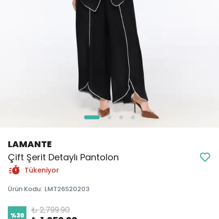
LAMANTE
Çift Şerit Detaylı Pantolon
Tükeniyor
Ürün Kodu
:
LMT26S20203
₺ 2,799.90
%
30