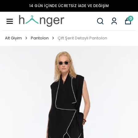
14 GÜN İÇİNDE ÜCRETSİZ İADE VE DEĞİŞİM
0
Alt Giyim
Pantolon
Çift Şerit Detaylı Pantolon