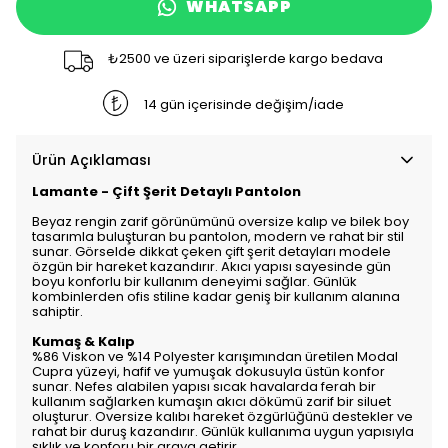
WHATSAPP
₺2500 ve üzeri siparişlerde kargo bedava
14 gün içerisinde değişim/iade
Ürün Açıklaması
Lamante - Çift Şerit Detaylı Pantolon
Beyaz rengin zarif görünümünü oversize kalıp ve bilek boy
tasarımla buluşturan bu pantolon, modern ve rahat bir stil
sunar. Görselde dikkat çeken çift şerit detayları modele
özgün bir hareket kazandırır. Akıcı yapısı sayesinde gün
boyu konforlu bir kullanım deneyimi sağlar. Günlük
kombinlerden ofis stiline kadar geniş bir kullanım alanına
sahiptir.
Kumaş & Kalıp
%86 Viskon ve %14 Polyester karışımından üretilen Modal
Cupra yüzeyi, hafif ve yumuşak dokusuyla üstün konfor
sunar. Nefes alabilen yapısı sıcak havalarda ferah bir
kullanım sağlarken kumaşın akıcı dökümü zarif bir siluet
oluşturur. Oversize kalıbı hareket özgürlüğünü destekler ve
rahat bir duruş kazandırır. Günlük kullanıma uygun yapısıyla
şıklık ve konforu bir araya getirir.