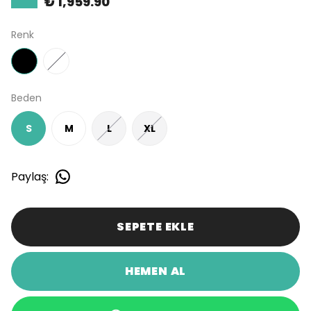
₺ 1,959.90
Renk
Beden
S
M
L
XL
Paylaş
:
SEPETE EKLE
HEMEN AL