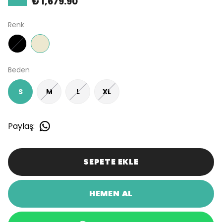
₺ 1,679.90
Renk
Beden
S
M
L
XL
Paylaş
:
SEPETE EKLE
HEMEN AL