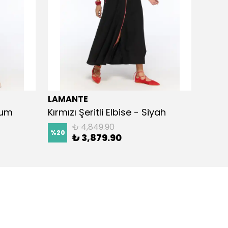
LAMANTE
LAMA
Kum
Kırmızı Şeritli Elbise - Siyah
Kemer
₺ 4,849.90
%
20
%
20
₺ 3,879.90