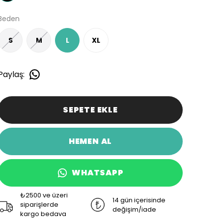
Beden
S
M
L
XL
Paylaş
:
SEPETE EKLE
HEMEN AL
WHATSAPP
₺2500 ve üzeri
14 gün içerisinde
siparişlerde
değişim/iade
kargo bedava