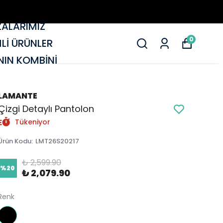
ALARIMIZ
0
MLİ ÜRÜNLER
IN KOMBİNİ
LAMANTE
Çizgi Detaylı Pantolon
Tükeniyor
Ürün Kodu
:
LMT26S20217
₺ 2,599.90
%
20
₺ 2,079.90
Renk