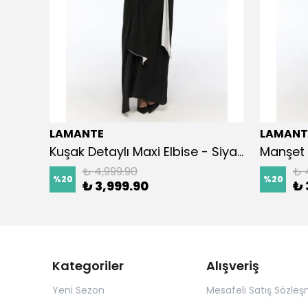
LAMANTE
LAMANT
iyah
Kuşak Detaylı Maxi Elbise - Siyah
Manşet 
₺ 4,999.90
₺ 
%
20
%
20
₺ 3,999.90
₺ 
Kategoriler
Alışveriş
Yeni Sezon
Mesafeli Satış Sözleş