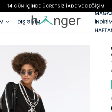
14 GÜN İÇİNDE ÜCRETSİZ İADE VE DEĞİŞİM
MAĞAZ
İM
DIŞ GİYİM
İNDİRİ
HAFTAN