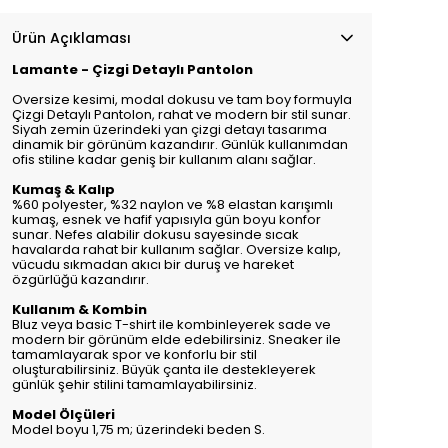
Ürün Açıklaması
Lamante - Çizgi Detaylı Pantolon
Oversize kesimi, modal dokusu ve tam boy formuyla
Çizgi Detaylı Pantolon, rahat ve modern bir stil sunar.
Siyah zemin üzerindeki yan çizgi detayı tasarıma
dinamik bir görünüm kazandırır. Günlük kullanımdan
ofis stiline kadar geniş bir kullanım alanı sağlar.
Kumaş & Kalıp
%60 polyester, %32 naylon ve %8 elastan karışımlı
kumaş, esnek ve hafif yapısıyla gün boyu konfor
sunar. Nefes alabilir dokusu sayesinde sıcak
havalarda rahat bir kullanım sağlar. Oversize kalıp,
vücudu sıkmadan akıcı bir duruş ve hareket
özgürlüğü kazandırır.
Kullanım & Kombin
Bluz veya basic T-shirt ile kombinleyerek sade ve
modern bir görünüm elde edebilirsiniz. Sneaker ile
tamamlayarak spor ve konforlu bir stil
oluşturabilirsiniz. Büyük çanta ile destekleyerek
günlük şehir stilini tamamlayabilirsiniz.
Model Ölçüleri
Model boyu 1,75 m; üzerindeki beden S.