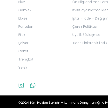
Bluz
Ön Bilgilendirme For
Gömlek
KVKK Aydınlatma Met
Elbise
İptal – İade – Değişim
Pantolon
Çerez Politikası
Etek
Üyelik Sözleşmesi
Şalvar
Ticari Elektronik İleti
Ceket
Trençkot
Yelek
©2024 Tüm Hakları Saklıdır —
Luminoris
Danışmanlığı ile Ha