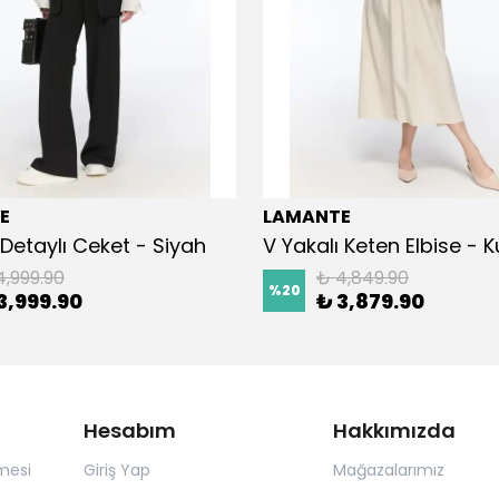
E
LAMANTE
Detaylı Ceket - Siyah
V Yakalı Keten Elbise - 
4,999.90
₺ 4,849.90
%
20
3,999.90
₺ 3,879.90
Hesabım
Hakkımızda
mesi
Giriş Yap
Mağazalarımız