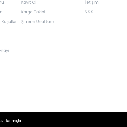
mu
Kayıt Ol
İletişim
ni
Kargo Takibi
S.S.S
 Koşulları
Şifremi Unuttum
 Onayı
zırlanmıştır.