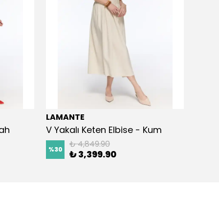
LAMANTE
LAMA
yah
V Yakalı Keten Elbise - Kum
Kemer
₺ 4,849.90
%
30
%
30
₺ 3,399.90