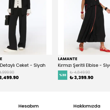
E
LAMANTE
Detaylı Ceket - Siyah
Kırmızı Şeritli Elbise - Si
4,999.90
₺ 4,849.90
%
30
3,499.90
₺ 3,399.90
Hesabım
Hakkımızda