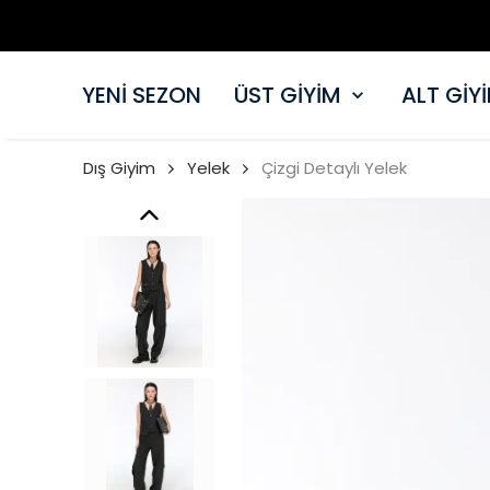
YENİ SEZON
ÜST GİYİM
ALT GİY
Dış Giyim
Yelek
Çizgi Detaylı Yelek