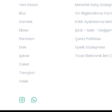
Yeni Sezon
Mesafeli Satış Sözleş
Bluz
Ön Bilgilendirme For
Gömlek
KVKK Aydınlatma Met
Elbise
İptal – İade – Değişim
Pantolon
Çerez Politikası
Etek
Üyelik Sözleşmesi
Şalvar
Ticari Elektronik İleti
Ceket
Trençkot
Yelek