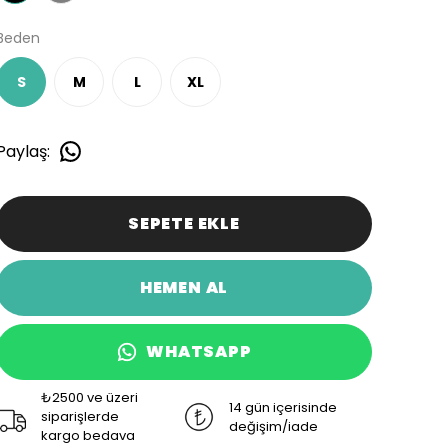
Beden
S
M
L
XL
Paylaş
:
SEPETE EKLE
HEMEN AL
WHATSAPP
₺2500 ve üzeri
14 gün içerisinde
siparişlerde
değişim/iade
kargo bedava