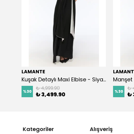
LAMANTE
LAMANT
Kuşak Detaylı Maxi Elbise - Siyah
Manşet 
₺ 4,999.90
₺ 
%
30
%
30
₺ 3,499.90
₺ 
Kategoriler
Alışveriş