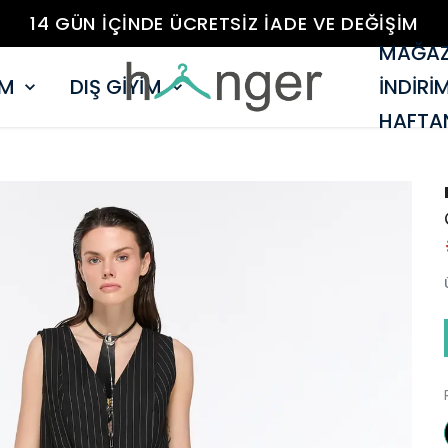
14 GÜN İÇİNDE ÜCRETSİZ İADE VE DEĞİŞİM
MAĞAZ
İM
DIŞ GİYİM
İNDİRİ
HAFTAN