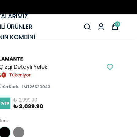
ALARIMIZ
0
MLİ ÜRÜNLER
IN KOMBİNİ
LAMANTE
Çizgi Detaylı Yelek
Tükeniyor
Ürün Kodu
:
LMT26S20043
₺ 2,999.90
%
30
₺ 2,099.90
Renk