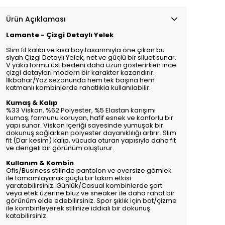
Ürün Açıklaması
Lamante - Çizgi Detaylı Yelek
Slim fit kalıbı ve kısa boy tasarımıyla öne çıkan bu
siyah Çizgi Detaylı Yelek, net ve güçlü bir siluet sunar.
V yaka formu üst bedeni daha uzun gösterirken ince
çizgi detayları modern bir karakter kazandırır.
İlkbahar/Yaz sezonunda hem tek başına hem
katmanlı kombinlerde rahatlıkla kullanılabilir.
Kumaş & Kalıp
%33 Viskon, %62 Polyester, %5 Elastan karışımı
kumaş; formunu koruyan, hafif esnek ve konforlu bir
yapı sunar. Viskon içeriği sayesinde yumuşak bir
dokunuş sağlarken polyester dayanıklılığı artırır. Slim
fit (Dar kesim) kalıp, vücuda oturan yapısıyla daha fit
ve dengeli bir görünüm oluşturur.
Kullanım & Kombin
Ofis/Business stilinde pantolon ve oversize gömlek
ile tamamlayarak güçlü bir takım etkisi
yaratabilirsiniz. Günlük/Casual kombinlerde şort
veya etek üzerine bluz ve sneaker ile daha rahat bir
görünüm elde edebilirsiniz. Spor şıklık için bot/çizme
ile kombinleyerek stilinize iddialı bir dokunuş
katabilirsiniz.