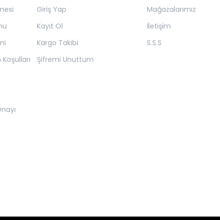
mesi
Giriş Yap
Mağazalarımız
mu
Kayıt Ol
İletişim
ni
Kargo Takibi
S.S.S
 Koşulları
Şifremi Unuttum
 Onayı