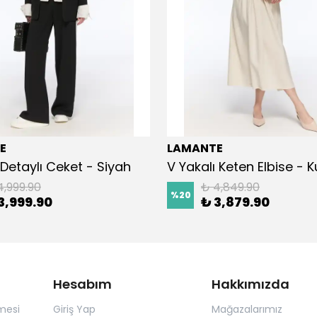
E
LAMANTE
Detaylı Ceket - Siyah
V Yakalı Keten Elbise - 
4,999.90
₺ 4,849.90
%
20
3,999.90
₺ 3,879.90
Hesabım
Hakkımızda
mesi
Giriş Yap
Mağazalarımız