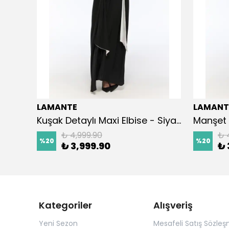
LAMANTE
LAMANT
iyah
Kuşak Detaylı Maxi Elbise - Siyah
Manşet 
₺ 4,999.90
₺ 
%
20
%
20
₺ 3,999.90
₺ 
Kategoriler
Alışveriş
Yeni Sezon
Mesafeli Satış Sözleş