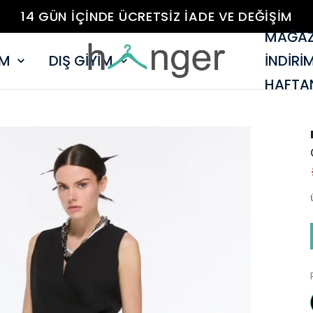
14 GÜN İÇİNDE ÜCRETSİZ İADE VE DEĞİŞİM
MAĞAZ
İM
DIŞ GİYİM
İNDİRİ
HAFTAN