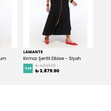
LAMANTE
LAMA
Kum
Kırmızı Şeritli Elbise - Siyah
Kemer
₺ 4,849.90
%
20
%
20
₺ 3,879.90