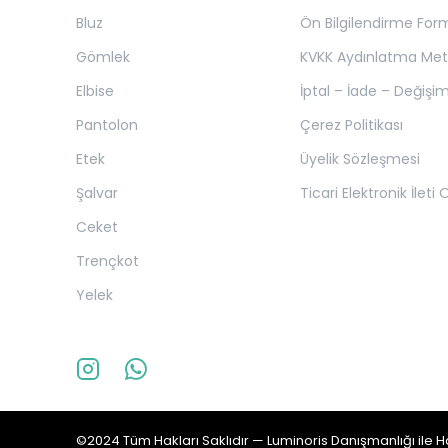
Bluz
Ön Bilgilendirme For
Gömlek
KVKK Aydınlatma Met
Elbise
İptal – İade – Değişim
Pantolon
Çerez Politikası
Etek
Üyelik Sözleşmesi
Şalvar
Ticari Elektronik İleti
Ceket
Trençkot
Yelek
©2024 Tüm Hakları Saklıdır —
Luminoris
Danışmanlığı ile Ha