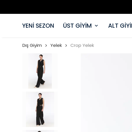
YENİ SEZON
ÜST GİYİM
ALT GİY
Dış Giyim
Yelek
Crop Yelek