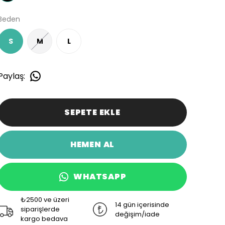
Beden
S
M
L
Paylaş
:
SEPETE EKLE
HEMEN AL
WHATSAPP
₺2500 ve üzeri
14 gün içerisinde
siparişlerde
değişim/iade
kargo bedava