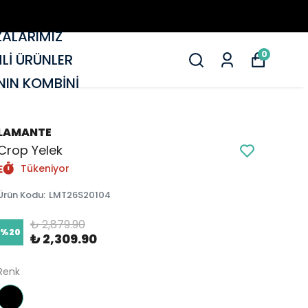
ALARIMIZ
0
MLİ ÜRÜNLER
IN KOMBİNİ
LAMANTE
Crop Yelek
Tükeniyor
Ürün Kodu
:
LMT26S20104
₺ 2,879.90
%
20
₺ 2,309.90
Renk