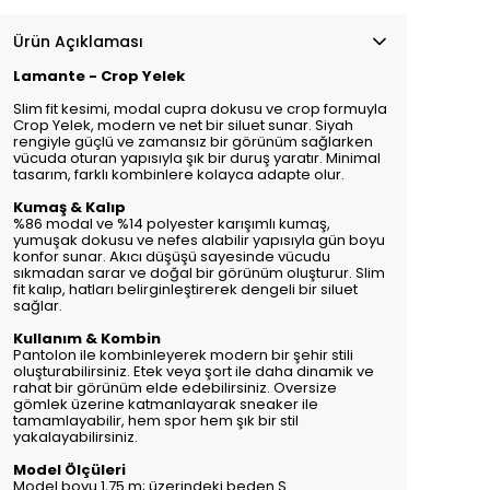
Ürün Açıklaması
Lamante - Crop Yelek
Slim fit kesimi, modal cupra dokusu ve crop formuyla
Crop Yelek, modern ve net bir siluet sunar. Siyah
rengiyle güçlü ve zamansız bir görünüm sağlarken
vücuda oturan yapısıyla şık bir duruş yaratır. Minimal
tasarım, farklı kombinlere kolayca adapte olur.
Kumaş & Kalıp
%86 modal ve %14 polyester karışımlı kumaş,
yumuşak dokusu ve nefes alabilir yapısıyla gün boyu
konfor sunar. Akıcı düşüşü sayesinde vücudu
sıkmadan sarar ve doğal bir görünüm oluşturur. Slim
fit kalıp, hatları belirginleştirerek dengeli bir siluet
sağlar.
Kullanım & Kombin
Pantolon ile kombinleyerek modern bir şehir stili
oluşturabilirsiniz. Etek veya şort ile daha dinamik ve
rahat bir görünüm elde edebilirsiniz. Oversize
gömlek üzerine katmanlayarak sneaker ile
tamamlayabilir, hem spor hem şık bir stil
yakalayabilirsiniz.
Model Ölçüleri
Model boyu 1,75 m; üzerindeki beden S.