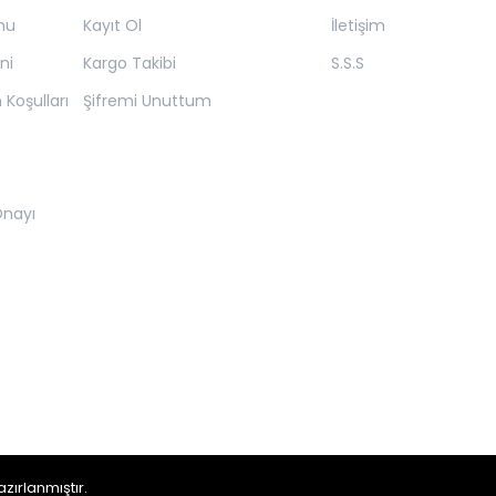
mu
Kayıt Ol
İletişim
ni
Kargo Takibi
S.S.S
 Koşulları
Şifremi Unuttum
 Onayı
zırlanmıştır.