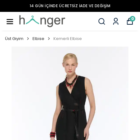
14 GÜN İÇİNDE ÜCRETSİZ İADE VE DEĞİŞİM
0
Üst Giyim
Elbise
Kemerli Elbise