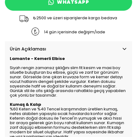
WHATSAPP
₺2500 ve üzeri siparişlerde kargo bedava
14 gün içerisinde değişim/iade
Ürün Açıklaması
Lamante - Kemerli Elbise
Siyah rengin zamansız şıklığını slim fit kesim ve maxi boy
siluetle buluşturan bu elbise, güçlü ve zarif bir görünüm
sunar. Görselde öne çıkan kruvaze form ve kemer detayı
vücut hatlarını dengeli şekilde vurgular. Keten dokusu
sayesinde hafif ve doğal bir kullanım deneyimi sağlar.
Günlük stil ile ofis şıklığı arasında rahatlıkla geçiş yapabilen
çok yönlü bir tasarımdır.
Kumaş & Kalıp
%60 Keten ve %40 Tencel karışımından üretilen kumaş,
nefes alabilen yapısıyla sıcak havalarda konfor sağlar.
Ketenin doğal dokusu ile Tencel'in yumuşak ve akıcı hissi
bir araya gelerek gün boyu rahat kullanım sunar. Kumaşın
zarif düşüşü elbisenin formunu desteklerken slim fit kalıp
modern bir siluet oluşturur. Hafif yapısı sayesinde ilkbahar
ve yaz kombinleri için idealdir.