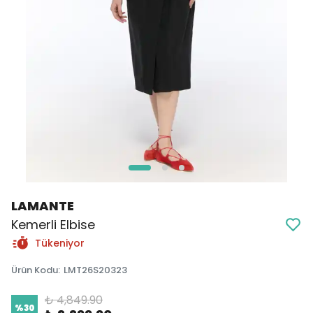
LAMANTE
Kemerli Elbise
Tükeniyor
Ürün Kodu
:
LMT26S20323
₺ 4,849.90
%
30