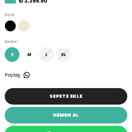
₺ 3,399.90
Renk
Beden
S
M
L
XL
Paylaş
:
SEPETE EKLE
HEMEN AL