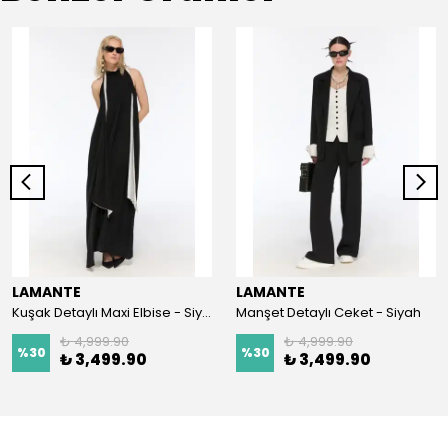
LAMANTE
LAMANTE
Kuşak Detaylı Maxi Elbise - Siyah
Manşet Detaylı Ceket - Siyah
₺ 4,999.90
₺ 4,999.90
%
30
%
30
₺ 3,499.90
₺ 3,499.90