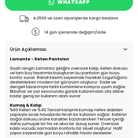
WHATSAPP
₺2500 ve üzeri siparişlerde kargo bedava
14 gün içerisinde değişim/iade
Ürün Açıklaması
Lamante - Keten Pantolon
Siyah rengin zamansız şıklığını oversize kalıp, keten dokusu
ve tam boy tasarımla buluşturan bu pantolon gün boyu
konfor sunar. Rahat kesimi sayesinde hareket özgürlüğünü
desteklerken modern bir görünüm oluşturur. Sade ve
dengeli tasarımıyla farklı kombinlere kolayca uyum sağlar.
İlkbahar ve yaz sezonunda günlük kullanımdan ofis stiline
kadar geniş bir kullanım alanı sunar.
Kumaş & Kalıp
%60 Keten ve %40 Tencel karışımlı kumaşı nefes alabilen
yapısıyla sıcak havalarda ferah bir kullanım sağlar. Ketenin
doğal dokusu ürüne karakter kazandırırken Tencel içeriği
daha yumuşak bir his ve akıcı bir duruş sunar. Oversize
kalıbı vücudu sarmadan konforlu bir siluet oluşturur. Hafif
yapısı sayesinde gün boyu rahatlık hissini destekler.