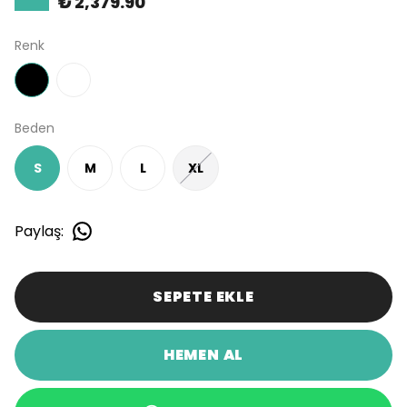
₺ 2,379.90
Renk
Beden
S
M
L
XL
Paylaş
:
SEPETE EKLE
HEMEN AL