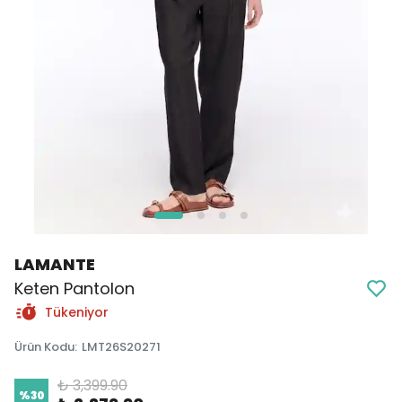
LAMANTE
Keten Pantolon
Tükeniyor
Ürün Kodu
:
LMT26S20271
₺ 3,399.90
%
30