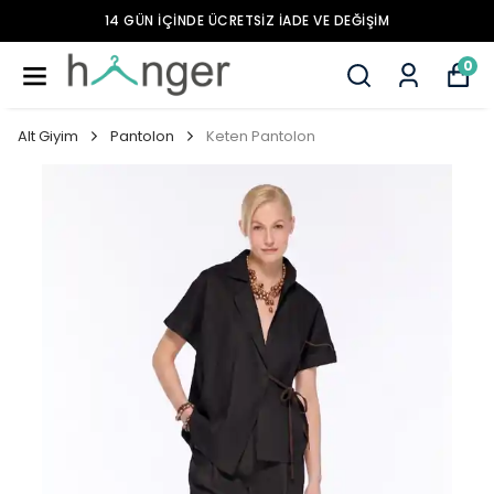
14 GÜN İÇİNDE ÜCRETSİZ İADE VE DEĞİŞİM
0
Alt Giyim
Pantolon
Keten Pantolon