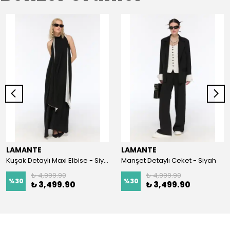
LAMANTE
LAMANTE
Kuşak Detaylı Maxi Elbise - Siyah
Manşet Detaylı Ceket - Siyah
₺ 4,999.90
₺ 4,999.90
%
30
%
30
₺ 3,499.90
₺ 3,499.90