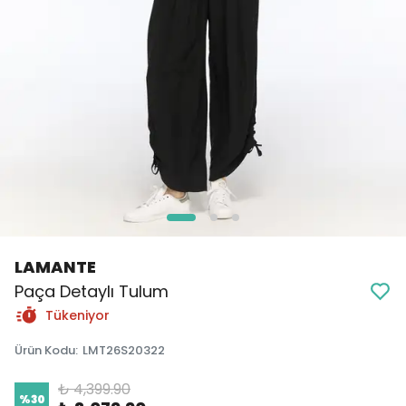
LAMANTE
Paça Detaylı Tulum
Tükeniyor
Ürün Kodu
:
LMT26S20322
₺ 4,399.90
%
30