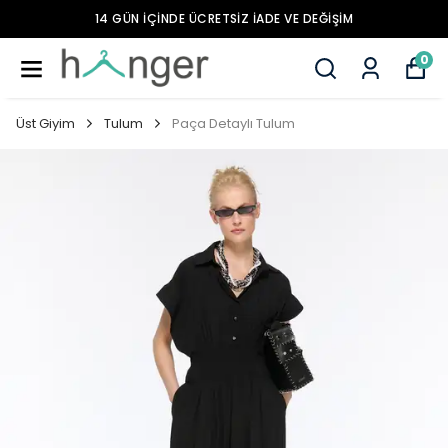
14 GÜN İÇİNDE ÜCRETSİZ İADE VE DEĞİŞİM
0
Üst Giyim
Tulum
Paça Detaylı Tulum