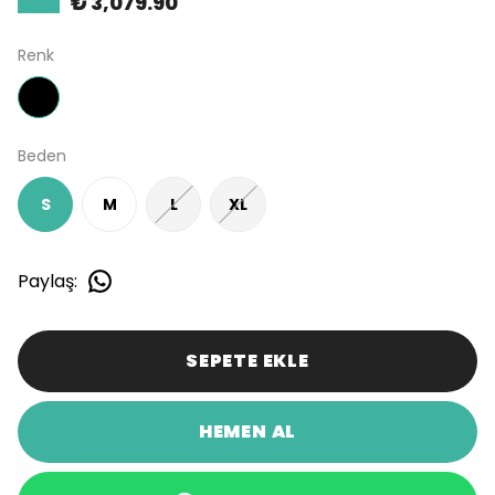
₺ 3,079.90
Renk
Beden
S
M
L
XL
Paylaş
:
SEPETE EKLE
HEMEN AL