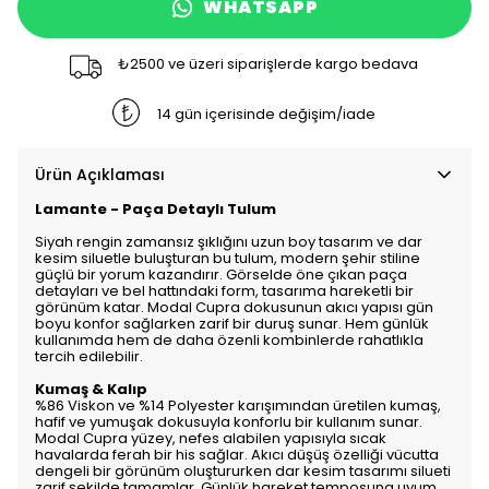
WHATSAPP
₺2500 ve üzeri siparişlerde kargo bedava
14 gün içerisinde değişim/iade
Ürün Açıklaması
Lamante - Paça Detaylı Tulum
Siyah rengin zamansız şıklığını uzun boy tasarım ve dar
kesim siluetle buluşturan bu tulum, modern şehir stiline
güçlü bir yorum kazandırır. Görselde öne çıkan paça
detayları ve bel hattındaki form, tasarıma hareketli bir
görünüm katar. Modal Cupra dokusunun akıcı yapısı gün
boyu konfor sağlarken zarif bir duruş sunar. Hem günlük
kullanımda hem de daha özenli kombinlerde rahatlıkla
tercih edilebilir.
Kumaş & Kalıp
%86 Viskon ve %14 Polyester karışımından üretilen kumaş,
hafif ve yumuşak dokusuyla konforlu bir kullanım sunar.
Modal Cupra yüzey, nefes alabilen yapısıyla sıcak
havalarda ferah bir his sağlar. Akıcı düşüş özelliği vücutta
dengeli bir görünüm oluştururken dar kesim tasarımı silueti
zarif şekilde tamamlar. Günlük hareket temposuna uyum