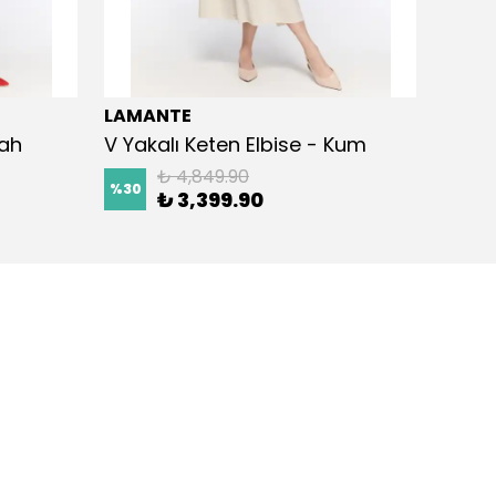
LAMANTE
LAMA
yah
V Yakalı Keten Elbise - Kum
Kemer
₺ 4,849.90
%
30
%
30
₺ 3,399.90