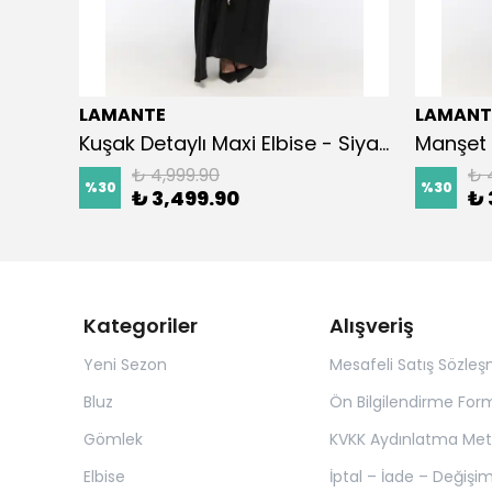
LAMANTE
LAMANT
Kuşak Detaylı Maxi Elbise - Siyah
Manşet 
₺ 4,999.90
₺ 
%
30
%
30
₺ 3,499.90
₺ 
Kategoriler
Alışveriş
Yeni Sezon
Mesafeli Satış Sözleş
Bluz
Ön Bilgilendirme For
Gömlek
KVKK Aydınlatma Met
Elbise
İptal – İade – Değişim