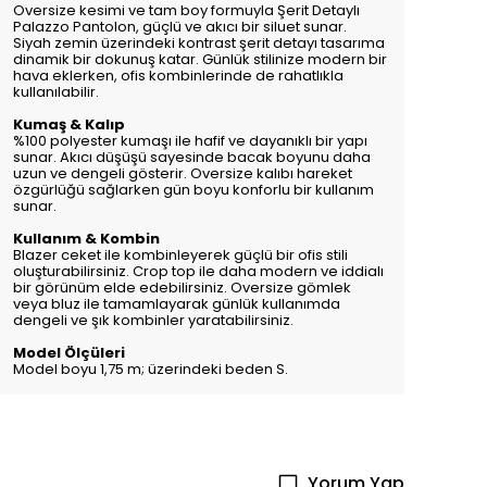
Oversize kesimi ve tam boy formuyla Şerit Detaylı
Palazzo Pantolon, güçlü ve akıcı bir siluet sunar.
Siyah zemin üzerindeki kontrast şerit detayı tasarıma
dinamik bir dokunuş katar. Günlük stilinize modern bir
hava eklerken, ofis kombinlerinde de rahatlıkla
kullanılabilir.
Kumaş & Kalıp
%100 polyester kumaşı ile hafif ve dayanıklı bir yapı
sunar. Akıcı düşüşü sayesinde bacak boyunu daha
uzun ve dengeli gösterir. Oversize kalıbı hareket
özgürlüğü sağlarken gün boyu konforlu bir kullanım
sunar.
Kullanım & Kombin
Blazer ceket ile kombinleyerek güçlü bir ofis stili
oluşturabilirsiniz. Crop top ile daha modern ve iddialı
bir görünüm elde edebilirsiniz. Oversize gömlek
veya bluz ile tamamlayarak günlük kullanımda
dengeli ve şık kombinler yaratabilirsiniz.
Model Ölçüleri
Model boyu 1,75 m; üzerindeki beden S.
Yorum Yap