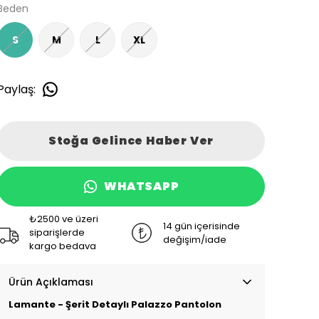
Beden
S
M
L
XL
Paylaş
:
Stoğa Gelince Haber Ver
WHATSAPP
₺2500 ve üzeri
14 gün içerisinde
siparişlerde
değişim/iade
kargo bedava
Ürün Açıklaması
Lamante - Şerit Detaylı Palazzo Pantolon