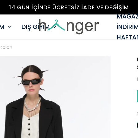
14 GÜN İÇİNDE ÜCRETSİZ İADE VE DEĞİŞİM
MAĞAZ
İM
DIŞ GİYİM
İNDİRİ
HAFTAN
ntolon