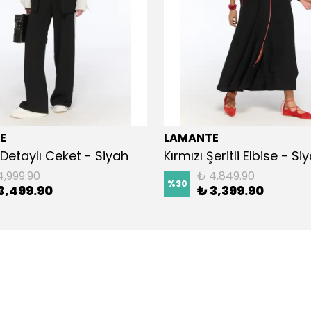
E
LAMANTE
Detaylı Ceket - Siyah
Kırmızı Şeritli Elbise - Si
4,999.90
₺ 4,849.90
%
30
3,499.90
₺ 3,399.90