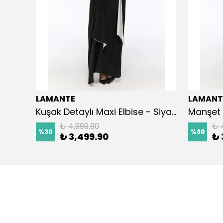
LAMANTE
LAMANT
Kuşak Detaylı Maxi Elbise - Siyah
Manşet 
₺ 4,999.90
₺ 
%
30
%
30
₺ 3,499.90
₺ 