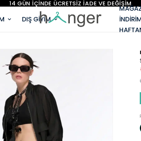
14 GÜN İÇİNDE ÜCRETSİZ İADE VE DEĞİŞİM
MAĞAZ
İM
DIŞ GİYİM
İNDİRİ
HAFTAN