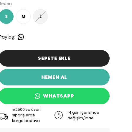
Beden
S
M
L
Paylaş
:
SEPETE EKLE
HEMEN AL
WHATSAPP
₺2500 ve üzeri
14 gün içerisinde
siparişlerde
değişim/iade
kargo bedava