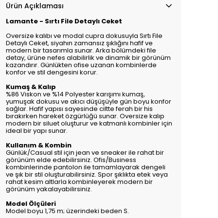
Ürün Açıklaması
Lamante - Sırtı File Detaylı Ceket
Oversize kalıbı ve modal cupra dokusuyla Sırtı File
Detaylı Ceket, siyahın zamansız şıklığını hafif ve
modern bir tasarımla sunar. Arka bölümdeki file
detay, ürüne nefes alabilirlik ve dinamik bir görünüm
kazandırır. Günlükten ofise uzanan kombinlerde
konfor ve stil dengesini korur.
Kumaş & Kalıp
%86 Viskon ve %14 Polyester karışımı kumaş,
yumuşak dokusu ve akıcı düşüşüyle gün boyu konfor
sağlar. Hafif yapısı sayesinde ciltte ferah bir his
bırakırken hareket özgürlüğü sunar. Oversize kalıp
modern bir siluet oluşturur ve katmanlı kombinler için
ideal bir yapı sunar.
Kullanım & Kombin
Günlük/Casual stil için jean ve sneaker ile rahat bir
görünüm elde edebilirsiniz. Ofis/Business
kombinlerinde pantolon ile tamamlayarak dengeli
ve şık bir stil oluşturabilirsiniz. Spor şıklıkta etek veya
rahat kesim altlarla kombinleyerek modern bir
görünüm yakalayabilirsiniz.
Model Ölçüleri
Model boyu 1,75 m; üzerindeki beden S.