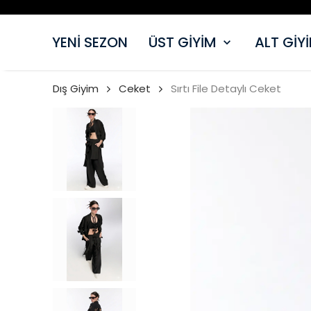
YENİ SEZON
ÜST GİYİM
ALT GİY
Dış Giyim
Ceket
Sırtı File Detaylı Ceket