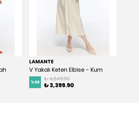
LAMANTE
LAMA
yah
V Yakalı Keten Elbise - Kum
Kemer
₺ 4,849.90
%
30
%
30
₺ 3,399.90