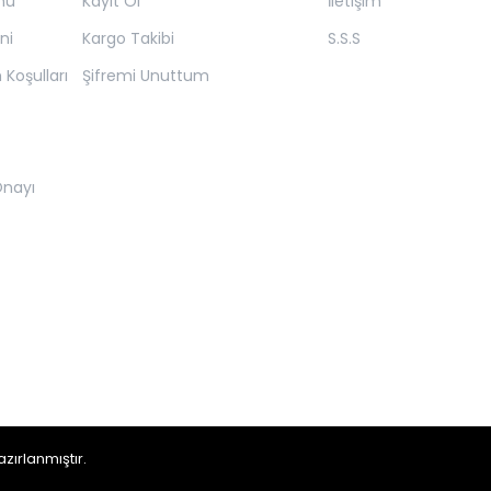
mu
Kayıt Ol
İletişim
ni
Kargo Takibi
S.S.S
 Koşulları
Şifremi Unuttum
 Onayı
zırlanmıştır.