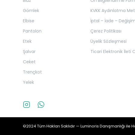
Bluz
Ön Bilgilendirme For
Gömlek
KVKK Aydınlatma Met
Elbise
İptal – İade – Değişim
Pantolon
Çerez Politikası
Etek
Üyelik Sözleşmesi
Şalvar
Ticari Elektronik İleti
Ceket
Trençkot
Yelek
©2024 Tüm Hakları Saklıdır —
Luminoris
Danışmanlığı ile Ha