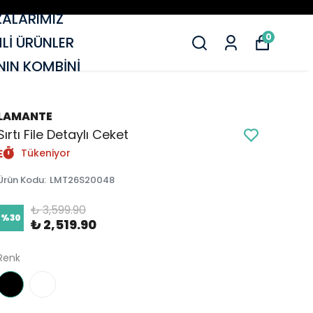
ALARIMIZ
0
MLİ ÜRÜNLER
IN KOMBİNİ
LAMANTE
Sırtı File Detaylı Ceket
Tükeniyor
Ürün Kodu
:
LMT26S20048
₺ 3,599.90
%
30
₺ 2,519.90
Renk