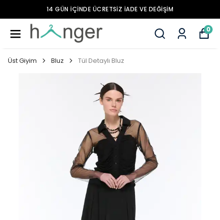
14 GÜN İÇİNDE ÜCRETSİZ İADE VE DEĞİŞİM
0
Üst Giyim
Bluz
Tül Detaylı Bluz