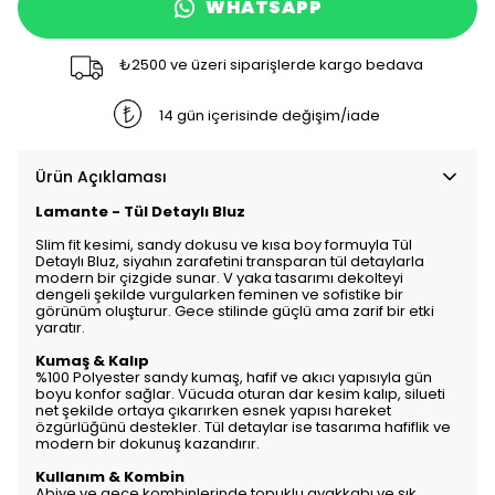
WHATSAPP
₺2500 ve üzeri siparişlerde kargo bedava
14 gün içerisinde değişim/iade
Ürün Açıklaması
Lamante - Tül Detaylı Bluz
Slim fit kesimi, sandy dokusu ve kısa boy formuyla Tül
Detaylı Bluz, siyahın zarafetini transparan tül detaylarla
modern bir çizgide sunar. V yaka tasarımı dekolteyi
dengeli şekilde vurgularken feminen ve sofistike bir
görünüm oluşturur. Gece stilinde güçlü ama zarif bir etki
yaratır.
Kumaş & Kalıp
%100 Polyester sandy kumaş, hafif ve akıcı yapısıyla gün
boyu konfor sağlar. Vücuda oturan dar kesim kalıp, silueti
net şekilde ortaya çıkarırken esnek yapısı hareket
özgürlüğünü destekler. Tül detaylar ise tasarıma hafiflik ve
modern bir dokunuş kazandırır.
Kullanım & Kombin
Abiye ve gece kombinlerinde topuklu ayakkabı ve şık