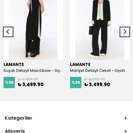
LAMANTE
LAMANTE
Kuşak Detaylı Maxi Elbise - Siyah
Manşet Detaylı Ceket - Siyah
₺ 4,999.90
₺ 4,999.90
%
30
%
30
₺ 3,499.90
₺ 3,499.90
Kategoriler
Alışveriş