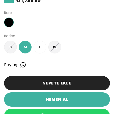
₺ 1,749.90
Renk
Beden
S
M
L
XL
Paylaş
:
SEPETE EKLE
HEMEN AL