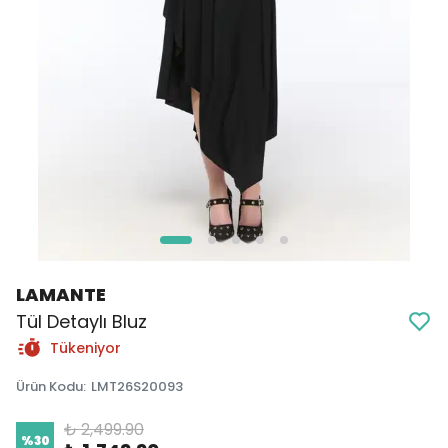
LAMANTE
Tül Detaylı Bluz
Tükeniyor
Ürün Kodu
:
LMT26S20093
₺ 2,499.90
%
30