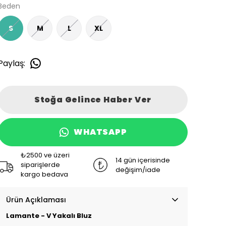
Beden
S
M
L
XL
Paylaş
:
Stoğa Gelince Haber Ver
WHATSAPP
₺2500 ve üzeri
14 gün içerisinde
siparişlerde
değişim/iade
kargo bedava
Ürün Açıklaması
Lamante - V Yakalı Bluz