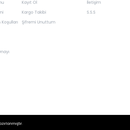
mu
Kayıt Ol
İletişim
ni
Kargo Takibi
S.S.S
 Koşulları
Şifremi Unuttum
 Onayı
zırlanmıştır.