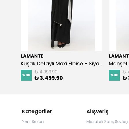
LAMANTE
LAMANT
Kuşak Detaylı Maxi Elbise - Siyah
Manşet 
₺ 4,999.90
₺ 
%
30
%
30
₺ 3,499.90
₺ 
Kategoriler
Alışveriş
Yeni Sezon
Mesafeli Satış Sözleş