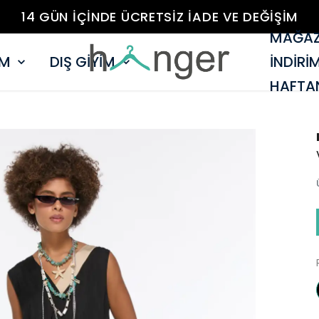
14 GÜN İÇİNDE ÜCRETSİZ İADE VE DEĞİŞİM
MAĞAZ
İM
DIŞ GİYİM
İNDİRİ
HAFTAN