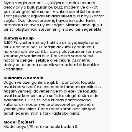
Siyah rengin zamansız şıklığını asimetrik tasarım
detaylarıyla buluşturan bu bluz, modern ve dikkat
çekici bir görünüm sunar. V yaka kesimi üst bedeni
zarif şekilde vurgularken akıcı silueti gün boyu konfor
sağlar. Özel davetlerden iş hayatına kadar farklı
ortamlara kolayca uyum sağlar. Minimal ama güçlü
bir stil oluşturmak isteyenler için ideal bir seçenektir.
Kumaş & Kalıp
%100 Polyester kumaşı hafif ve akıcı yapısıyla rahat
bir kullanım sunar. Kumaşın dökümlü görünümü
hareket halinde zarif bir duruş oluştururken formunu
korumaya yardımcı olur. Dar kesim yapısı vücut
hatlarını dengeli şekilde öne çıkarır. Asimetrik
detaylar tasarıma dinamik ve modern bir karakter
kazandırır.
Kullanım & Kombin
Düğün ve özel günlerde şık bir pantolon, topuklu
ayakkabı ve zarif aksesuarlarla tamamlayabilirsiniz.
Akşam yemeği davetlerinde midi etek ve topuklu
ayakkabı kombinleriyle sofistike bir görünüm elde
edebilirsiniz. Ofis stilinde kumaş pantolonlarla
kullanarak modern ve profesyonel bir görünüm
yakalayabilirsiniz. Daha rahat kombinler için şort
tercih ederek stilinizi farklılaştırabilirsiniz.
Model Ölçüleri
Model boyu 1,75 m; üzerindeki beden S.