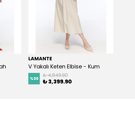
LAMANTE
LAMA
yah
V Yakalı Keten Elbise - Kum
Kemer
₺ 4,849.90
%
30
%
30
₺ 3,399.90