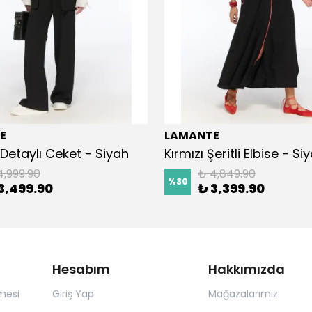
E
LAMANTE
Detaylı Ceket - Siyah
Kırmızı Şeritli Elbise - Si
4,999.90
₺ 4,849.90
%
30
3,499.90
₺ 3,399.90
Hesabım
Hakkımızda
mesi
Giriş Yap
Mağazalarımız