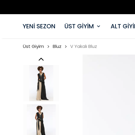
YENİ SEZON
ÜST GİYİM
ALT GİY
Üst Giyim
Bluz
V Yakalı Bluz