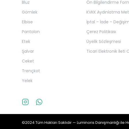
Bluz
Ön Bilgilendirme For
Gömlek
KVKK Aydınlatma Met
Elbise
İptal – İade – Değişim
Pantolon
Çerez Politikası
Etek
Üyelik Sözleşmesi
Şalvar
Ticari Elektronik İleti
Ceket
Trençkot
Yelek
©2024 Tüm Hakları Saklıdır —
Luminoris
Danışmanlığı ile Ha