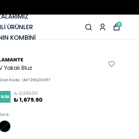
ALARIMIZ
0
MLİ ÜRÜNLER
IN KOMBİNİ
LAMANTE
V Yakalı Bluz
Ürün Kodu
:
LMT26S20097
₺ 2,399.90
%
30
₺ 1,679.90
Renk