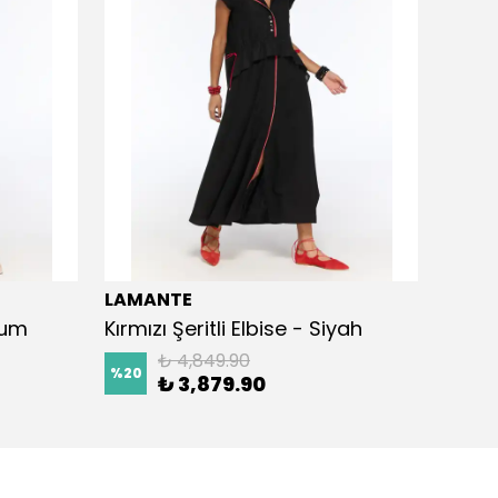
LAMANTE
LAMA
Kum
Kırmızı Şeritli Elbise - Siyah
Kemer
₺ 4,849.90
%
20
%
20
₺ 3,879.90