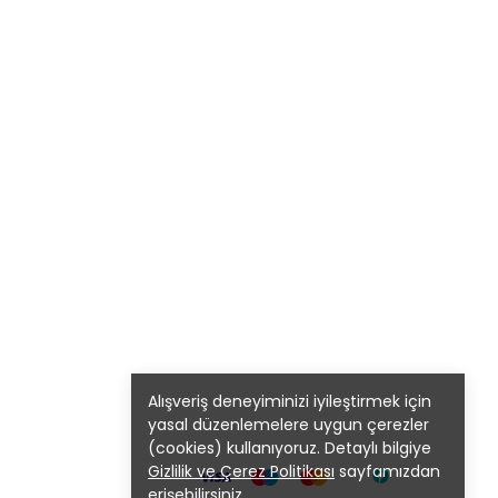
Alışveriş deneyiminizi iyileştirmek için
yasal düzenlemelere uygun çerezler
(cookies) kullanıyoruz. Detaylı bilgiye
Gizlilik ve Çerez Politikası
sayfamızdan
erişebilirsiniz.