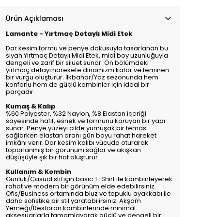
Ürün Açıklaması
Lamante - Yırtmaç Detaylı Midi Etek
Dar kesim formu ve penye dokusuyla tasarlanan bu
siyah Yırtmaç Detaylı Midi Etek, midi boy uzunluğuyla
dengeli ve zarif bir siluet sunar. Ön bölümdeki
yırtmaç detayı harekete dinamizm katar ve feminen
bir vurgu oluşturur. İlkbahar/Yaz sezonunda hem
konforlu hem de güçlü kombinler için ideal bir
parçadır.
Kumaş & Kalıp
%60 Polyester, %32 Naylon, %8 Elastan içeriği
sayesinde hafif, esnek ve formunu koruyan bir yapı
sunar. Penye yüzeyi cilde yumuşak bir temas
sağlarken elastan oranı gün boyu rahat hareket
imkânı verir. Dar kesim kalıbı vücuda oturarak
toparlanmış bir görünüm sağlar ve akışkan
düşüşüyle şık bir hat oluşturur.
Kullanım & Kombin
Günlük/Casual stil için basic T-Shirt ile kombinleyerek
rahat ve modern bir görünüm elde edebilirsiniz.
Ofis/Business ortamında bluz ve topuklu ayakkabı ile
daha sofistike bir stil yaratabilirsiniz. Akşam
Yemeği/Restoran kombinlerinde minimal
aksesuarlarla tamamlayarak güçlü ve dengeli bir