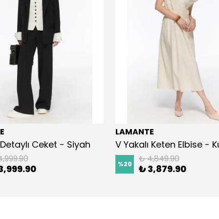
E
LAMANTE
Detaylı Ceket - Siyah
V Yakalı Keten Elbise - 
4,999.90
₺ 4,849.90
%
20
3,999.90
₺ 3,879.90