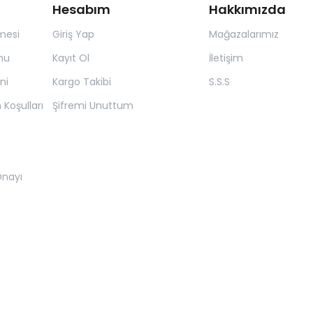
Hesabım
Hakkımızda
mesi
Giriş Yap
Mağazalarımız
mu
Kayıt Ol
İletişim
ni
Kargo Takibi
S.S.S
 Koşulları
Şifremi Unuttum
 Onayı