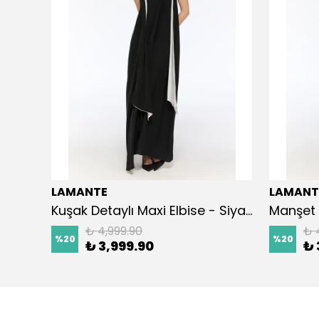
LAMANTE
LAMANT
iyah
Kuşak Detaylı Maxi Elbise - Siyah
Manşet 
₺ 4,999.90
₺ 
%
20
%
20
₺ 3,999.90
₺ 