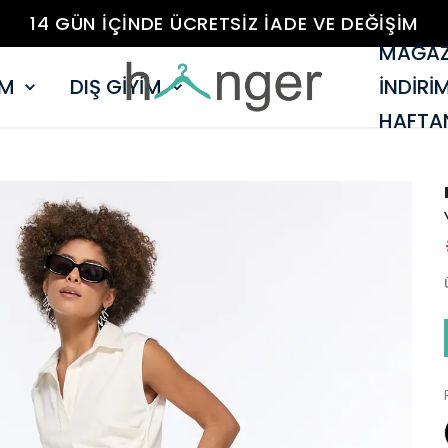
14 GÜN İÇİNDE ÜCRETSİZ İADE VE DEĞİŞİM
MAĞAZ
İM
DIŞ GİYİM
İNDİRİ
HAFTAN