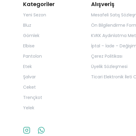
Kategoriler
Alışveriş
Yeni Sezon
Mesafeli Satış Sözleş
Bluz
Ön Bilgilendirme For
Gömlek
KVKK Aydınlatma Met
Elbise
İptal – İade – Değişim
Pantolon
Çerez Politikası
Etek
Üyelik Sözleşmesi
Şalvar
Ticari Elektronik İleti
Ceket
Trençkot
Yelek