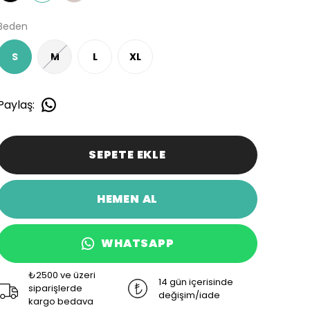
Beden
S
M
L
XL
Paylaş
:
SEPETE EKLE
HEMEN AL
WHATSAPP
₺2500 ve üzeri
14 gün içerisinde
siparişlerde
değişim/iade
kargo bedava