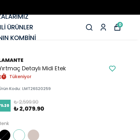
ALARIMIZ
0
MLİ ÜRÜNLER
IN KOMBİNİ
LAMANTE
Yırtmaç Detaylı Midi Etek
Tükeniyor
Ürün Kodu
:
LMT26S20259
₺ 2,599.90
%
20
₺ 2,079.90
Renk