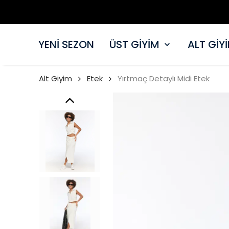
YENİ SEZON
ÜST GİYİM
ALT GİY
Alt Giyim
Etek
Yırtmaç Detaylı Midi Etek