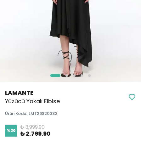
LAMANTE
Yüzücü Yakalı Elbise
Ürün Kodu
:
LMT26S20333
₺ 3,999.90
%
30
₺ 2,799.90