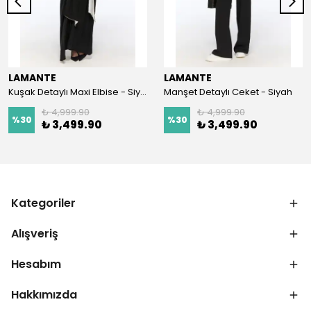
LAMANTE
LAMANTE
Kuşak Detaylı Maxi Elbise - Siyah
Manşet Detaylı Ceket - Siyah
₺ 4,999.90
₺ 4,999.90
%
30
%
30
₺ 3,499.90
₺ 3,499.90
Kategoriler
Alışveriş
Hesabım
Hakkımızda