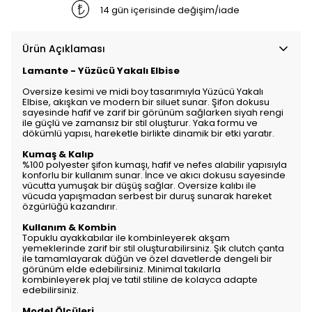
14 gün içerisinde değişim/iade
Ürün Açıklaması
Lamante - Yüzücü Yakalı Elbise
Oversize kesimi ve midi boy tasarımıyla Yüzücü Yakalı
Elbise, akışkan ve modern bir siluet sunar. Şifon dokusu
sayesinde hafif ve zarif bir görünüm sağlarken siyah rengi
ile güçlü ve zamansız bir stil oluşturur. Yaka formu ve
dökümlü yapısı, hareketle birlikte dinamik bir etki yaratır.
Kumaş & Kalıp
%100 polyester şifon kumaşı, hafif ve nefes alabilir yapısıyla
konforlu bir kullanım sunar. İnce ve akıcı dokusu sayesinde
vücutta yumuşak bir düşüş sağlar. Oversize kalıbı ile
vücuda yapışmadan serbest bir duruş sunarak hareket
özgürlüğü kazandırır.
Kullanım & Kombin
Topuklu ayakkabılar ile kombinleyerek akşam
yemeklerinde zarif bir stil oluşturabilirsiniz. Şık clutch çanta
ile tamamlayarak düğün ve özel davetlerde dengeli bir
görünüm elde edebilirsiniz. Minimal takılarla
kombinleyerek plaj ve tatil stiline de kolayca adapte
edebilirsiniz.
Model Ölçüleri