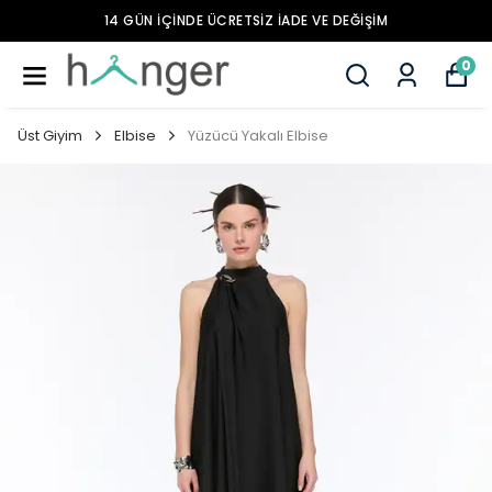
14 GÜN İÇİNDE ÜCRETSİZ İADE VE DEĞİŞİM
0
Üst Giyim
Elbise
Yüzücü Yakalı Elbise